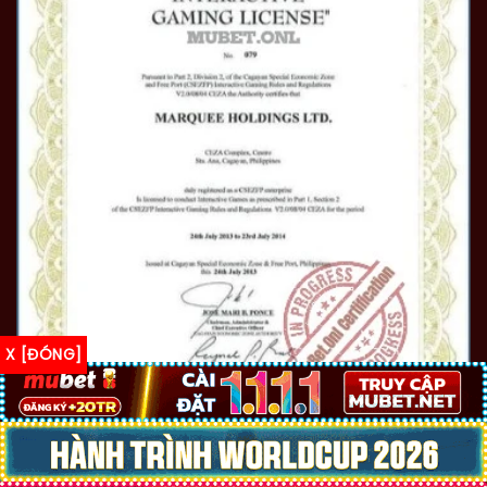
X [ĐÓNG]