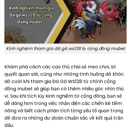
Kinh nghiệm tham gia đá gà ws128 từ cộng đồng mubet
Khám phá cách các cao thủ chia sẻ mẹo chơi, bí
quyết quan sát, cũng như những tình huống dở khóc
dở cười khi tham gia Đá Gà WS128 từ chính cộng
đồng mubet sẽ giúp bạn có thêm nhiều góc nhìn thú
vị. Sau khi tích lũy kinh nghiệm từ cộng đồng, bạn sẽ
dễ dàng hơn trong việc nhận diện các chiến kê tiềm
năng và biết cách phân tích từng yếu tố quan trọng
để đưa ra những dự đoán chuẩn xác về kết quả trận
đấu.