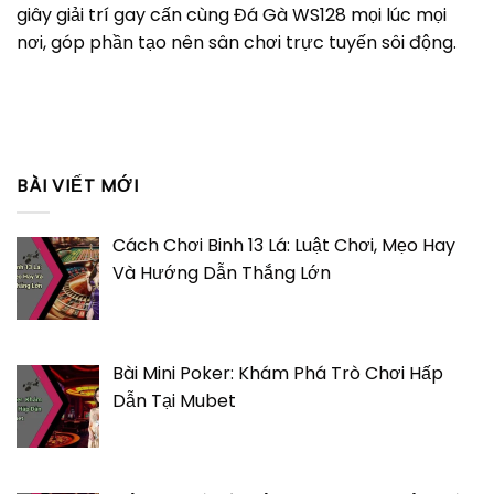
giây giải trí gay cấn cùng Đá Gà WS128 mọi lúc mọi
nơi, góp phần tạo nên sân chơi trực tuyến sôi động.
BÀI VIẾT MỚI
Cách Chơi Binh 13 Lá: Luật Chơi, Mẹo Hay
Và Hướng Dẫn Thắng Lớn
Bài Mini Poker: Khám Phá Trò Chơi Hấp
Dẫn Tại Mubet