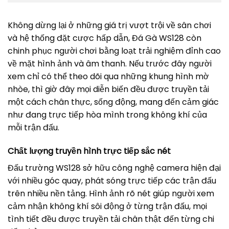
Không dừng lại ở những giá trị vượt trội về sân chơi
và hệ thống đặt cược hấp dẫn, Đá Gà WS128 còn
chinh phục người chơi bằng loạt trải nghiệm đỉnh cao
về mặt hình ảnh và âm thanh. Nếu trước đây người
xem chỉ có thể theo dõi qua những khung hình mờ
nhòe, thì giờ đây mọi diễn biến đều được truyền tải
một cách chân thực, sống động, mang đến cảm giác
như đang trực tiếp hòa mình trong không khí của
mỗi trận đấu.
Chất lượng truyền hình trực tiếp sắc nét
Đấu trường WS128 sở hữu công nghệ camera hiện đại
với nhiều góc quay, phát sóng trực tiếp các trận đấu
trên nhiều nền tảng. Hình ảnh rõ nét giúp người xem
cảm nhận không khí sôi động ở từng trận đấu, mọi
tình tiết đều được truyền tải chân thật đến từng chi