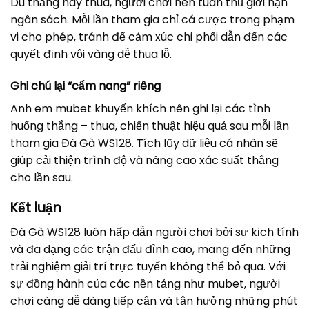
Dù thắng hay thua, người chơi nên tuân thủ giới hạn
ngân sách. Mỗi lần tham gia chỉ cá cược trong phạm
vi cho phép, tránh để cảm xúc chi phối dẫn đến các
quyết định vội vàng dễ thua lỗ.
Ghi chú lại “cẩm nang” riêng
Anh em mubet khuyến khích nên ghi lại các tình
huống thắng – thua, chiến thuật hiệu quả sau mỗi lần
tham gia Đá Gà WS128. Tích lũy dữ liệu cá nhân sẽ
giúp cải thiện trình độ và nâng cao xác suất thắng
cho lần sau.
Kết luận
Đá Gà WS128
luôn hấp dẫn người chơi bởi sự kịch tính
và đa dạng các trận đấu đỉnh cao, mang đến những
trải nghiệm giải trí trực tuyến không thể bỏ qua. Với
sự đồng hành của các nền tảng như mubet, người
chơi càng dễ dàng tiếp cận và tận hưởng những phút