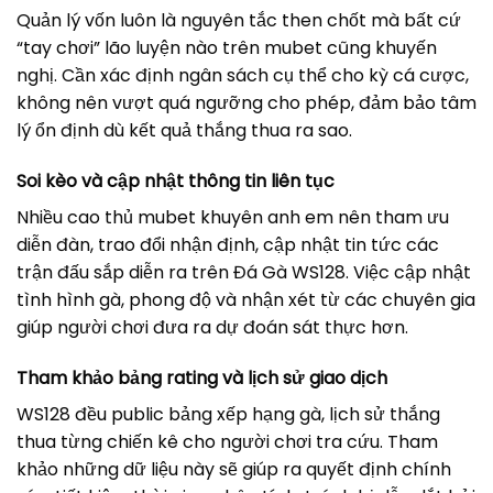
Quản lý vốn luôn là nguyên tắc then chốt mà bất cứ
“tay chơi” lão luyện nào trên mubet cũng khuyến
nghị. Cần xác định ngân sách cụ thể cho kỳ cá cược,
không nên vượt quá ngưỡng cho phép, đảm bảo tâm
lý ổn định dù kết quả thắng thua ra sao.
Soi kèo và cập nhật thông tin liên tục
Nhiều cao thủ mubet khuyên anh em nên tham ưu
diễn đàn, trao đổi nhận định, cập nhật tin tức các
trận đấu sắp diễn ra trên Đá Gà WS128. Việc cập nhật
tình hình gà, phong độ và nhận xét từ các chuyên gia
giúp người chơi đưa ra dự đoán sát thực hơn.
Tham khảo bảng rating và lịch sử giao dịch
WS128 đều public bảng xếp hạng gà, lịch sử thắng
thua từng chiến kê cho người chơi tra cứu. Tham
khảo những dữ liệu này sẽ giúp ra quyết định chính