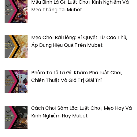
Mậu Binh Là Gì: Luật Chơi, Kinh Nghiệm Và
Mẹo Thắng Tại Mubet
Mẹo Chơi Bài Liêng: Bí Quyết Từ Cao Thủ,
Áp Dụng Hiệu Quả Trên Mubet
Phỏm Tá Lả Là Gì: Khám Phá Luật Chơi,
Chiến Thuật Và Giá Trị Giải Trí
Cách Chơi Sâm Lốc: Luật Chơi, Mẹo Hay Và
Kinh Nghiệm Hay Mubet