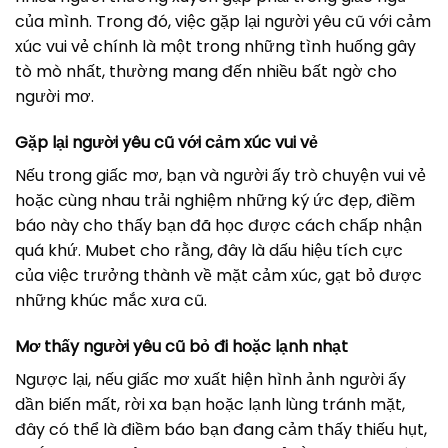
của mình. Trong đó, việc gặp lại người yêu cũ với cảm
xúc vui vẻ chính là một trong những tình huống gây
tò mò nhất, thường mang đến nhiều bất ngờ cho
người mơ.
Gặp lại người yêu cũ với cảm xúc vui vẻ
Nếu trong giấc mơ, bạn và người ấy trò chuyện vui vẻ
hoặc cùng nhau trải nghiệm những ký ức đẹp, điềm
báo này cho thấy bạn đã học được cách chấp nhận
quá khứ. Mubet cho rằng, đây là dấu hiệu tích cực
của việc trưởng thành về mặt cảm xúc, gạt bỏ được
những khúc mắc xưa cũ.
Mơ thấy người yêu cũ bỏ đi hoặc lạnh nhạt
Ngược lại, nếu giấc mơ xuất hiện hình ảnh người ấy
dần biến mất, rời xa bạn hoặc lạnh lùng tránh mặt,
đây có thể là điềm báo bạn đang cảm thấy thiếu hụt,