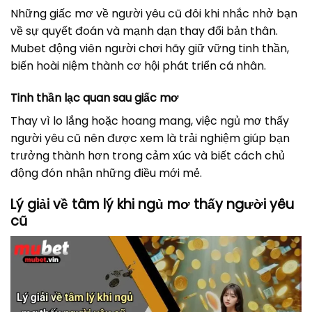
Những giấc mơ về người yêu cũ đôi khi nhắc nhở bạn
về sự quyết đoán và mạnh dạn thay đổi bản thân.
Mubet động viên người chơi hãy giữ vững tinh thần,
biến hoài niệm thành cơ hội phát triển cá nhân.
Tinh thần lạc quan sau giấc mơ
Thay vì lo lắng hoặc hoang mang, việc ngủ mơ thấy
người yêu cũ nên được xem là trải nghiệm giúp bạn
trưởng thành hơn trong cảm xúc và biết cách chủ
động đón nhận những điều mới mẻ.
Lý giải về tâm lý khi ngủ mơ thấy người yêu
cũ