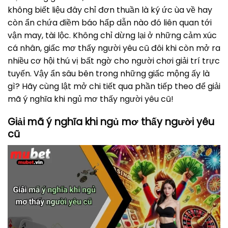
không biết liệu đây chỉ đơn thuần là ký ức ùa về hay
còn ẩn chứa điềm báo hấp dẫn nào đó liên quan tới
vận may, tài lộc. Không chỉ dừng lại ở những cảm xúc
cá nhân, giấc mơ thấy người yêu cũ đôi khi còn mở ra
nhiều cơ hội thú vị bất ngờ cho người chơi giải trí trực
tuyến. Vậy ẩn sâu bên trong những giấc mộng ấy là
gì? Hãy cùng lật mở chi tiết qua phần tiếp theo để giải
mã ý nghĩa khi ngủ mơ thấy người yêu cũ!
Giải mã ý nghĩa khi ngủ mơ thấy người yêu
cũ