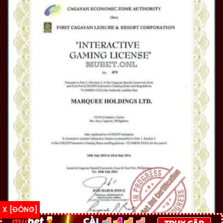
X [ĐÓNG]