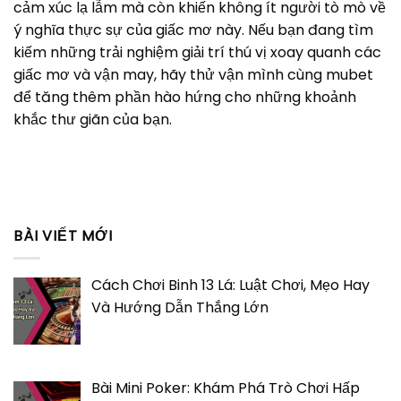
cảm xúc lạ lẫm mà còn khiến không ít người tò mò về
ý nghĩa thực sự của giấc mơ này. Nếu bạn đang tìm
kiếm những trải nghiệm giải trí thú vị xoay quanh các
giấc mơ và vận may, hãy thử vận mình cùng mubet
để tăng thêm phần hào hứng cho những khoảnh
khắc thư giãn của bạn.
BÀI VIẾT MỚI
Cách Chơi Binh 13 Lá: Luật Chơi, Mẹo Hay
Và Hướng Dẫn Thắng Lớn
Bài Mini Poker: Khám Phá Trò Chơi Hấp