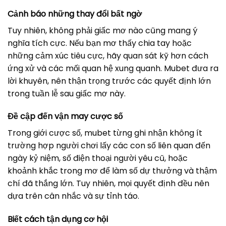
Cảnh báo những thay đổi bất ngờ
Tuy nhiên, không phải giấc mơ nào cũng mang ý
nghĩa tích cực. Nếu bạn mơ thấy chia tay hoặc
những cảm xúc tiêu cực, hãy quan sát kỹ hơn cách
ứng xử và các mối quan hệ xung quanh. Mubet đưa ra
lời khuyên, nên thận trọng trước các quyết định lớn
trong tuần lễ sau giấc mơ này.
Đề cập đến vận may cược số
Trong giới cược số, mubet từng ghi nhận không ít
trường hợp người chơi lấy các con số liên quan đến
ngày kỷ niệm, số điện thoại người yêu cũ, hoặc
khoảnh khắc trong mơ để làm số dự thưởng và thậm
chí đã thắng lớn. Tuy nhiên, mọi quyết định đều nên
dựa trên cân nhắc và sự tỉnh táo.
Biết cách tận dụng cơ hội