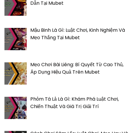
Dẫn Tại Mubet
Mậu Binh Là Gì: Luật Chơi, Kinh Nghiệm Và
Mẹo Thắng Tại Mubet
Mẹo Chơi Bài Liêng: Bí Quyết Từ Cao Thủ,
Áp Dụng Hiệu Quả Trên Mubet
Phỏm Tá Lả Là Gì: Khám Phá Luật Chơi,
Chiến Thuật Và Giá Trị Giải Trí