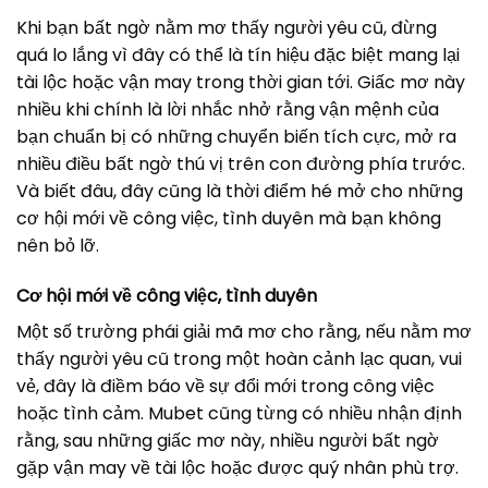
Khi bạn bất ngờ nằm mơ thấy người yêu cũ, đừng
quá lo lắng vì đây có thể là tín hiệu đặc biệt mang lại
tài lộc hoặc vận may trong thời gian tới. Giấc mơ này
nhiều khi chính là lời nhắc nhở rằng vận mệnh của
bạn chuẩn bị có những chuyển biến tích cực, mở ra
nhiều điều bất ngờ thú vị trên con đường phía trước.
Và biết đâu, đây cũng là thời điểm hé mở cho những
cơ hội mới về công việc, tình duyên mà bạn không
nên bỏ lỡ.
Cơ hội mới về công việc, tình duyên
Một số trường phái giải mã mơ cho rằng, nếu nằm mơ
thấy người yêu cũ trong một hoàn cảnh lạc quan, vui
vẻ, đây là điềm báo về sự đổi mới trong công việc
hoặc tình cảm. Mubet cũng từng có nhiều nhận định
rằng, sau những giấc mơ này, nhiều người bất ngờ
gặp vận may về tài lộc hoặc được quý nhân phù trợ.